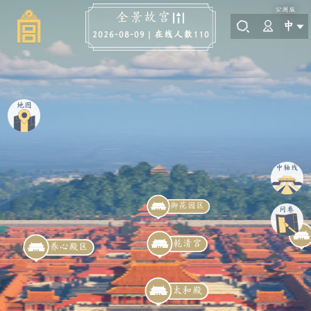
公测版
全景故宫
中
在线人数
110
2026-08-09
|
地图
中轴线
御花园区
问卷
乾清宫
养心殿区
太和殿